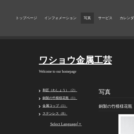
トップページ
インフォメーション
写真
サービス
カレンダ
ワショウ金属工芸
Welcome to our homepage
写真
和匠（わしょう）（2）
銅製の竹模様花瓶（1）
金属コップ（1）
銅製の竹模様花瓶
ステンレス（8）
Select Language
▼