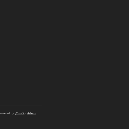
owered by
グーペ
/
Admin