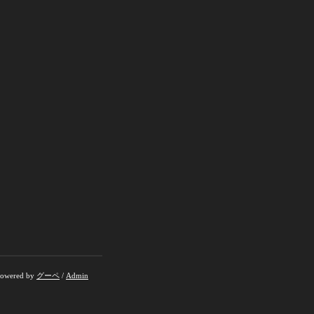
owered by
グーペ
/
Admin